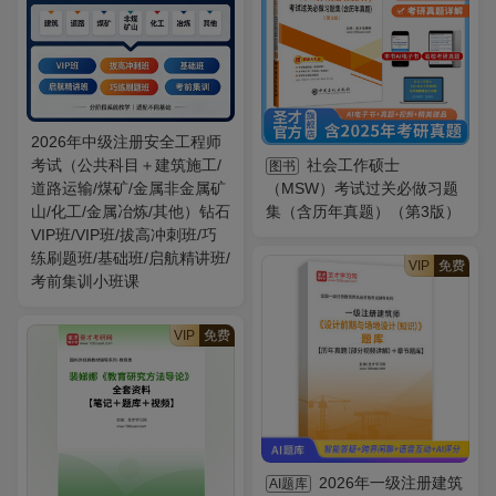
2026年中级注册安全工程师
考试（公共科目＋建筑施工/
社会工作硕士
图书
道路运输/煤矿/金属非金属矿
（MSW）考试过关必做习题
山/化工/金属冶炼/其他）钻石
集（含历年真题）（第3版）
VIP班/VIP班/拔高冲刺班/巧
练刷题班/基础班/启航精讲班/
VIP
免费
考前集训小班课
VIP
免费
2026年一级注册建筑
AI题库