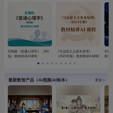
彭聃龄《普通心理学》（第6
《马克思主义基本原理》
刘鸿
版）教材精讲AI课程
（2023年版）教材精讲AI课程
版）
最新数智产品（AI视频/AI绘本）
更多