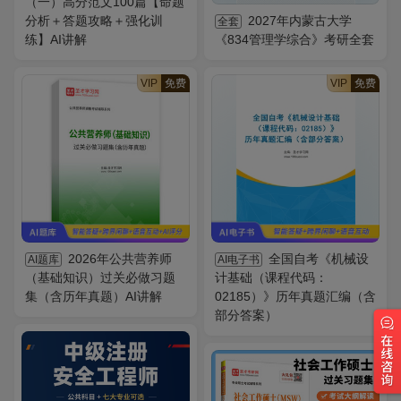
（一）高分范文100篇【命题
分析＋答题攻略＋强化训
2027年内蒙古大学
全套
练】AI讲解
《834管理学综合》考研全套
VIP
免费
VIP
免费
2026年公共营养师
全国自考《机械设
AI题库
AI电子书
（基础知识）过关必做习题
计基础（课程代码：
集（含历年真题）AI讲解
02185）》历年真题汇编（含
部分答案）