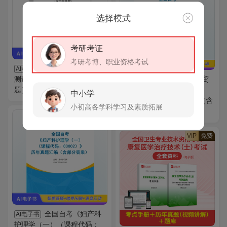
选择模式
考研考证
考研考博、职业资格考试
2026年普通话水平
AI电子书
测试专用教材（含历年真
全国自考《国际贸
AI电子书
题）AI讲解
易理论与实务（课程代码：
中小学
00149）》历年真题汇编（含
小初高各学科学习及素质拓展
部分答案）
VIP
免费
VIP
免费
全国自考《妇产科
AI电子书
护理学（一）（课程代码：