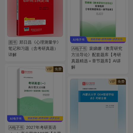
郑日昌《心理测量学》
图书
笔记和习题（含考研真题）
裴娣娜《教育研究
AI电子书
详解
方法导论》配套题库【考研
真题精选＋章节题库】AI讲
解
VIP
免费
VIP
免费
2027年考研英语
AI电子书