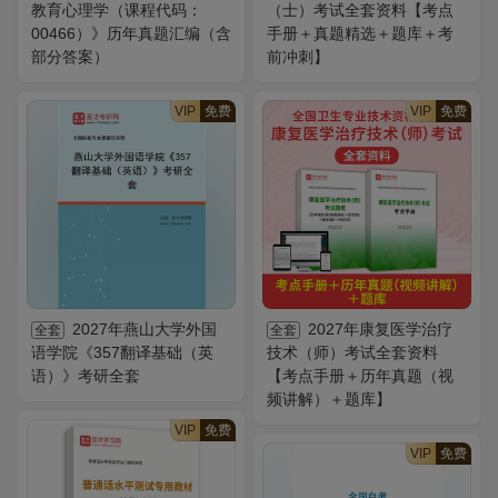
教育心理学（课程代码：
（士）考试全套资料【考点
00466）》历年真题汇编（含
手册＋真题精选＋题库＋考
部分答案）
前冲刺】
VIP
免费
VIP
免费
2027年燕山大学外国
2027年康复医学治疗
全套
全套
语学院《357翻译基础（英
技术（师）考试全套资料
语）》考研全套
【考点手册＋历年真题（视
频讲解）＋题库】
VIP
免费
VIP
免费