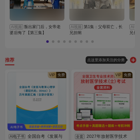
叛出家门后，女帝老
第1集：父母双亡，长
AI视频
AI视频
AI视
婆后悔了【第三集】
兄担纲
兄长
推荐
点这里添加关注的分类
VIP
免费
VIP
免费
全国自考《发展与
2027年放射医学技术
AI电子书
全套