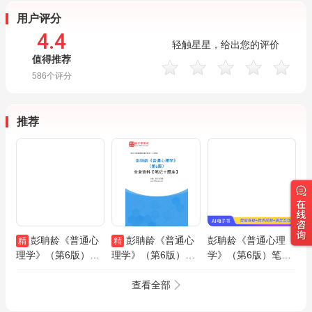
用户评分
4.4
轻触星星，给出您的评价
值得推荐
586
个评分
推荐
彭聃龄《普通心
彭聃龄《普通心
彭聃龄《普通心理
精
精
理学》（第6版）教
理学》（第6版）全
学》（第6版）笔记
材精讲AI课程
套资料【笔记＋题
和典型题（含考研真
库】
题）AI讲解
查看全部