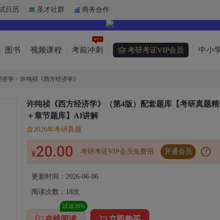
试日历
圣才社群
商务合作
图书
视频课程
考前冲刺
中小学
考研考证VIP会员
经济学
>
许纯祯《西方经济学》
许纯祯《西方经济学》（第4版）配套题库【考研真题精
＋章节题库】AI讲解
含2026年考研真题
20.00
考研考证VIP会员免费用
开通会员
?
¥
更新时间：2026-06-06
阅读次数：
18
次
试读20%
在线阅读
立即购买