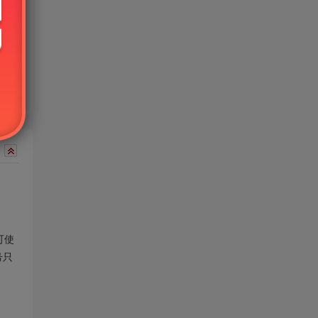
可使
号只