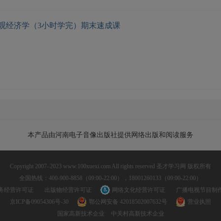
观经济学（3小时学完）期末速成课
本产品由河南电子音像出版社提供网络出版和阅读服务
Copyright 2007–2023 www.100xuexi.com All rights reserved 圣才学习网 版权所有
全国热线：400-900-8858（09:00-22:00），18001260133（09:00-22:00）
务经营许可证
出版物经营许可证
网络文化经营许可证
广播电视节目制
京ICP备09054306号-30
鄂公网安备 42018502007632号
营业执照
国家高新技术企业
中关村高新技术企业