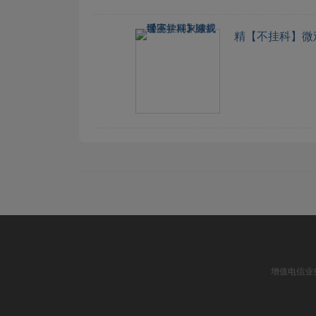
精
【不挂科】微
增值电信业