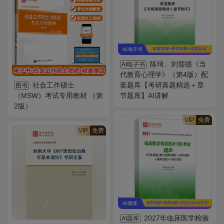
陈琦、刘儒德《当
AI电子书
代教育心理学》（第4版）配
社会工作硕士
套题库【考研真题精选＋章
图书
（MSW）考试专用教材 （第
节题库】AI讲解
2版）
VIP
免费
VIP
免费
2027年临床医学检验
AI题库