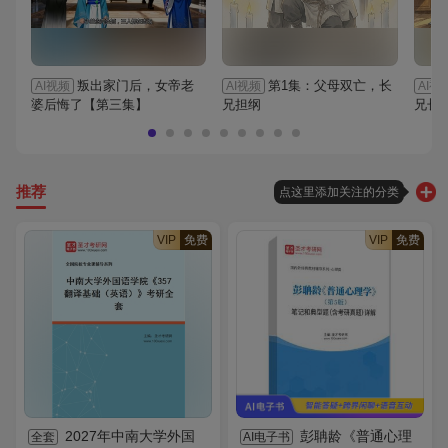
叛出家门后，女帝老
第1集：父母双亡，长
AI视频
AI视频
AI视
婆后悔了【第三集】
兄担纲
兄长
推荐
点这里添加关注的分类
VIP
免费
VIP
免费
2027年中南大学外国
彭聃龄《普通心理
全套
AI电子书