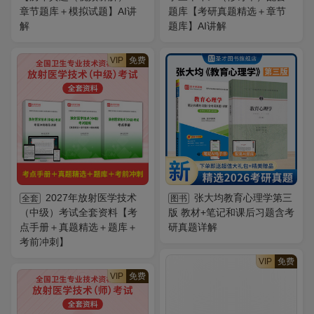
章节题库＋模拟试题】AI讲
题库【考研真题精选＋章节
解
题库】AI讲解
VIP
免费
2027年放射医学技术
张大均教育心理学第三
全套
图书
（中级）考试全套资料【考
版 教材+笔记和课后习题含考
点手册＋真题精选＋题库＋
研真题详解
考前冲刺】
VIP
免费
VIP
免费