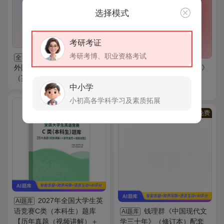
选择模式
考研考证
考研考博、职业资格考试
2027年浙江师范大学
全套
外国语学院《357翻译基础
郑日昌《心理测量学》
图书
（英语）》考研全套
笔记和习题（含考研真题）
中小学
详解
小初高各学科学习及素质拓展
VIP
免费
VIP
免费
2027年全国大学生英
AI题库
语竞赛C类（本科生）题库
钱理群《中国现代文
AI题库
【历年真题（视频讲解）＋
学三十年》（修订本）配套