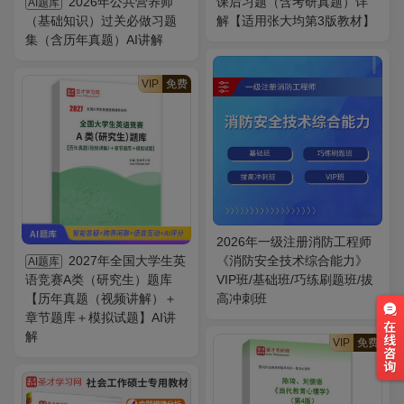
2026年公共营养师
课后习题（含考研真题）详
AI题库
（基础知识）过关必做习题
解【适用张大均第3版教材】
集（含历年真题）AI讲解
VIP
免费
2026年一级注册消防工程师
2027年全国大学生英
《消防安全技术综合能力》
AI题库
语竞赛A类（研究生）题库
VIP班/基础班/巧练刷题班/拔
【历年真题（视频讲解）＋
高冲刺班
章节题库＋模拟试题】AI讲
解
VIP
免费