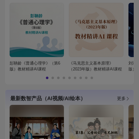
彭聃龄《普通心理学》（第6
《马克思主义基本原理》
刘鸿
版）教材精讲AI课程
（2023年版）教材精讲AI课程
版）
最新数智产品（AI视频/AI绘本）
更多