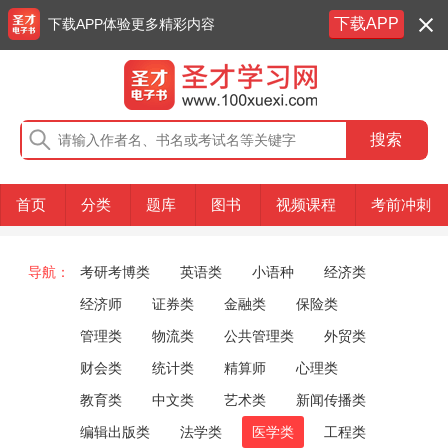
下载APP
下载APP体验更多精彩内容
首页
分类
题库
图书
视频课程
考前冲刺
导航：
考研考博类
英语类
小语种
经济类
经济师
证券类
金融类
保险类
管理类
物流类
公共管理类
外贸类
财会类
统计类
精算师
心理类
教育类
中文类
艺术类
新闻传播类
编辑出版类
法学类
医学类
工程类