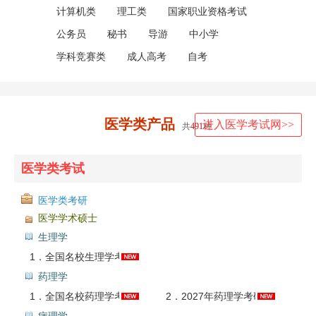
计算机类
理工类
国家职业资格考试
公务员
秘书
导游
中小学
学科竞赛类
成人高考
自考
医学类产品
进入医学考试网>>
共
491
种
医学类考试
医学类考研
医学学术硕士
生理学
1．
全国名校生理学考研真题汇总
药理学
1．
全国名校药理学考研真题汇总（含部分答案）
2．
2027年药理学考研题库【考研真题精选＋章节题库】AI讲解