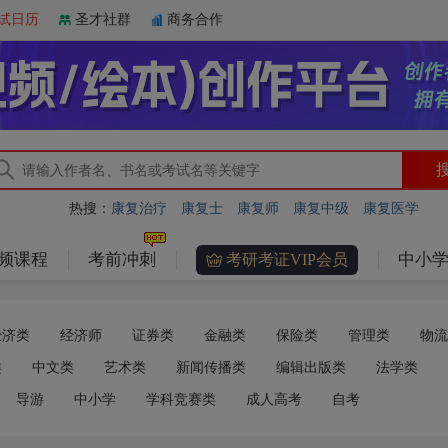
试日历
圣才社群
商务合作
热搜：
康复治疗
康复士
康复师
康复中级
康复医学
频课程
考前冲刺
中小学
考研考证VIP会员
经济类
经济师
证券类
金融类
保险类
管理类
物流
类
中文类
艺术类
新闻传播类
编辑出版类
法学类
导游
中小学
学科竞赛类
成人高考
自考