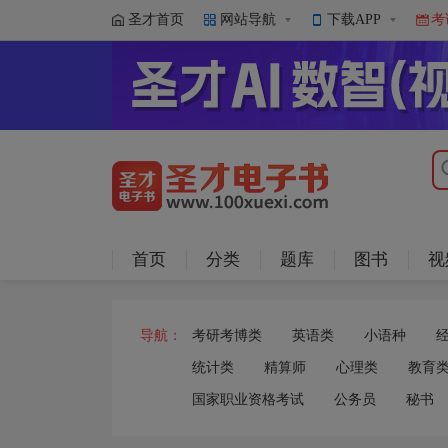
圣才首页
网站导航
下载APP
考
首页
分类
题库
图书
视
导航：
考研考博类
英语类
小语种
统计类
精算师
心理类
教育
国家职业资格考试
公务员
秘书