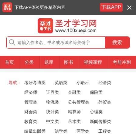
下载APP
下载APP体验更多精彩内容
首页
分类
题库
图书
视频课程
考前冲刺
导航：
考研考博类
英语类
小语种
经济类
经济师
证券类
金融类
保险类
管理类
物流类
公共管理类
外贸类
财会类
统计类
精算师
心理类
教育类
中文类
艺术类
新闻传播类
编辑出版类
法学类
医学类
工程类