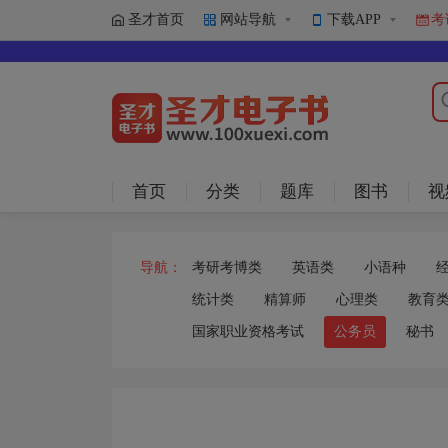
圣才首页
网站导航
下载APP
考
首页
分类
题库
图书
视
导航：
考研考博类
英语类
小语种
统计类
精算师
心理类
教育
国家职业资格考试
公务员
秘书