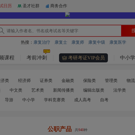
试日历
圣才社群
商务合作
热搜：
康复治疗
康复士
康复师
康复中级
康复医学
频课程
考前冲刺
中小学
考研考证VIP会员
经济类
经济师
证券类
金融类
保险类
管理类
物流
类
中文类
艺术类
新闻传播类
编辑出版类
法学类
导游
中小学
学科竞赛类
成人高考
自考
公职产品
共
977
种