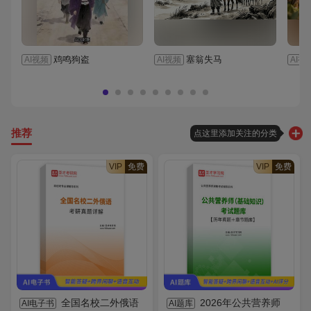
鸡鸣狗盗
塞翁失马
AI视频
AI视频
AI视
推荐
点这里添加关注的分类
VIP
免费
VIP
免费
全国名校二外俄语
2026年公共营养师
AI电子书
AI题库