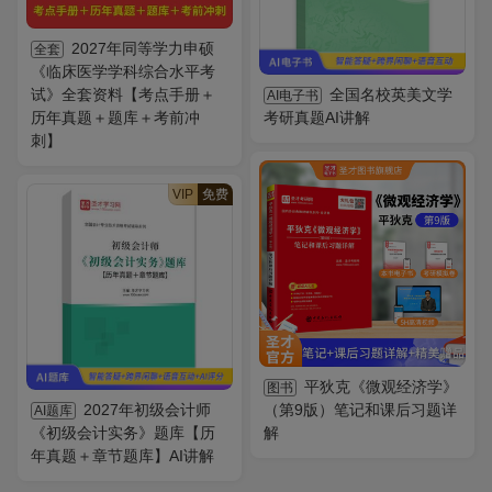
2027年同等学力申硕
全套
《临床医学学科综合水平考
试》全套资料【考点手册＋
全国名校英美文学
AI电子书
历年真题＋题库＋考前冲
考研真题AI讲解
刺】
VIP
免费
平狄克《微观经济学》
图书
2027年初级会计师
（第9版）笔记和课后习题详
AI题库
《初级会计实务》题库【历
解
年真题＋章节题库】AI讲解