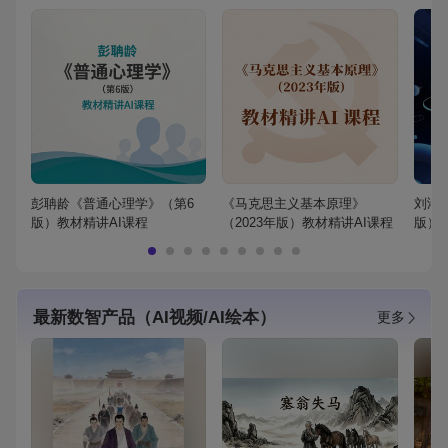
彭聃龄《普通心理学》（第6
《马克思主义基本原理》
刘鸿
版）教材精讲AI课程
（2023年版）教材精讲AI课程
版）
最新数智产品（AI视频/AI绘本）
更多