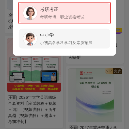
考研考证
2027年重庆交通大学
全套
考研考博、职业资格考试
机电与车辆工程学院《机械
原理》考研全套
中小学
2026年公共营养师
AI题库
VIP
免费
小初高各学科学习及素质拓展
（三级）考试题库【历年真
题＋章节题库＋模拟试题】
AI讲解
VIP
免费
2026年大学英语四级
全套
全套资料【应试教程＋视频
＋词汇（视频讲解）＋历年
真题（视频讲解）＋题库＋
考前冲刺】
2027年重庆交通大学
全套