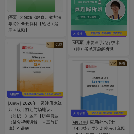
裴娣娜《教育研究方法
全套
导论》全套资料【笔记＋题
库＋视频】
康复医学治疗技术
AI视频
VIP
免费
（师）考试真题解析班
VIP
免费
2026年一级注册建筑
AI题库
师《设计前期与场地设计
（知识）》题库【历年真题
（部分视频讲解）＋章节题
应用统计硕士
AI电子书
库】AI讲解
《432统计学》名校考研真题