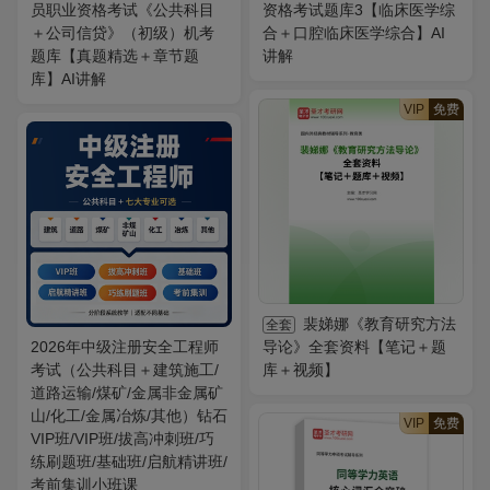
员职业资格考试《公共科目
资格考试题库3【临床医学综
＋公司信贷》（初级）机考
合＋口腔临床医学综合】AI
题库【真题精选＋章节题
讲解
库】AI讲解
VIP
免费
裴娣娜《教育研究方法
全套
2026年中级注册安全工程师
导论》全套资料【笔记＋题
考试（公共科目＋建筑施工/
库＋视频】
道路运输/煤矿/金属非金属矿
山/化工/金属冶炼/其他）钻石
VIP
免费
VIP班/VIP班/拔高冲刺班/巧
练刷题班/基础班/启航精讲班/
考前集训小班课