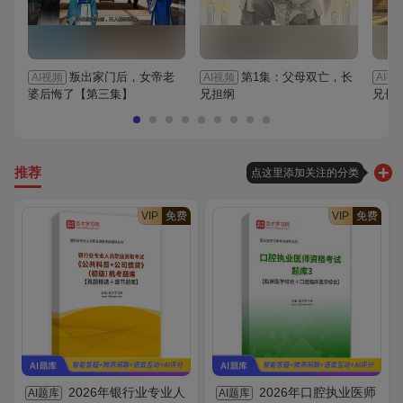
叛出家门后，女帝老
第1集：父母双亡，长
AI视频
AI视频
AI视
婆后悔了【第三集】
兄担纲
兄长
推荐
点这里添加关注的分类
VIP
免费
VIP
免费
2026年银行业专业人
2026年口腔执业医师
AI题库
AI题库