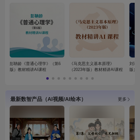
彭聃龄《普通心理学》（第6
《马克思主义基本原理》
刘鸿
版）教材精讲AI课程
（2023年版）教材精讲AI课程
版）
最新数智产品（AI视频/AI绘本）
更多