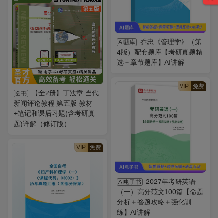
乔忠《管理学》（第
AI题库
4版）配套题库【考研真题精
选＋章节题库】AI讲解
VIP
免费
【全2册】丁法章 当代
图书
新闻评论教程 第五版 教材
+笔记和课后习题(含考研真
题)详解（修订版）
VIP
免费
2027年考研英语
AI电子书
（一）高分范文100篇【命题
分析＋答题攻略＋强化训
练】AI讲解