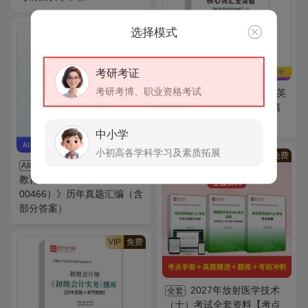
VIP
免费
选择模式
考研考证
考研考博、职业资格考试
2027年同等学力英
AI电子书
语核心词汇全突破【附高清
视频讲解】（上）AI讲解
中小学
小初高各学科学习及素质拓展
VIP
免费
全国自考《发展与
AI电子书
教育心理学（课程代码：
00466）》历年真题汇编（含
部分答案）
VIP
免费
2027年放射医学技术
全套
（士）考试全套资料【考点