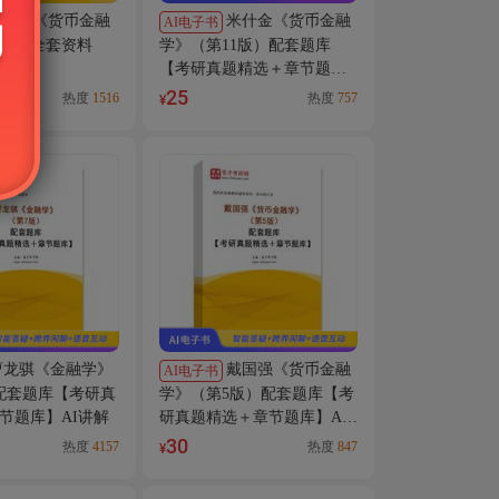
米什金《货币金融
米什金《货币金融
AI电子书
1版）全套资料
学》（第11版）配套题库
库】
【考研真题精选＋章节题
库】AI讲解
25
热度
1516
热度
757
¥
曹龙骐《金融学》
戴国强《货币金融
AI电子书
配套题库【考研真
学》（第5版）配套题库【考
节题库】AI讲解
研真题精选＋章节题库】AI
讲解
30
热度
4157
热度
847
¥