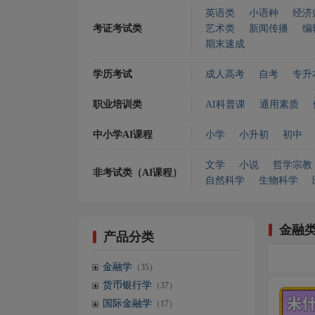
英语类
小语种
经济
考证考试类
艺术类
新闻传播
编
期末速成
学历考试
成人高考
自考
专升
职业培训类
AI科普课
通用素质
中小学AI课程
小学
小升初
初中
文学
小说
哲学宗教
非考试类（AI课程）
自然科学
生物科学
金融
产品分类
金融学
（35）
货币银行学
（37）
国际金融学
（17）