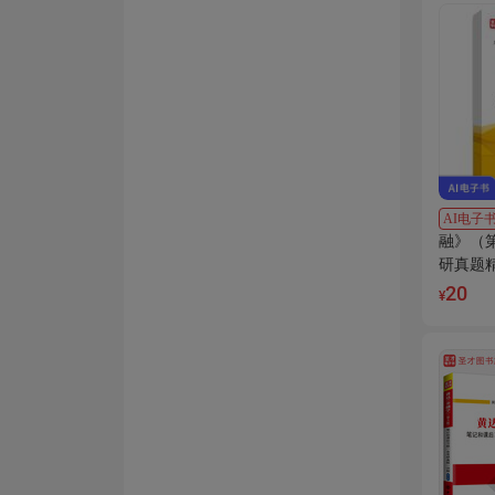
AI电子
融》（
研真题
讲解
20
¥