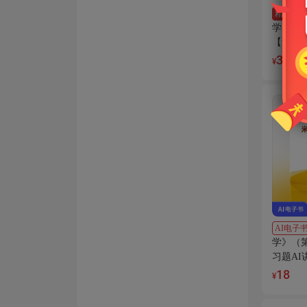
精
全套
学》（
【笔记
35
¥
AI电子
学》（
习题AI
18
¥