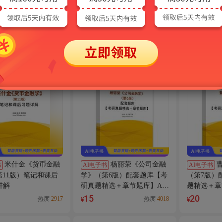
米什金《货币金融
米什金《货币金融
AI电子书
精
全套
第12版）全套资料
学》（第12版）笔记和课后
学》（第1
＋题库】
习题（含考研真题）AI讲解
【笔记＋题
18
35
热度
3810
热度
3632
¥
¥
米什金《货币金融
杨丽荣《公司金融
书
AI电子书
AI电子书
第11版）笔记和课后
学》（第6版）配套题库【考
（第7版）
讲解
研真题精选＋章节题库】AI
题精选＋章
讲解
15
20
热度
2917
热度
4018
¥
¥