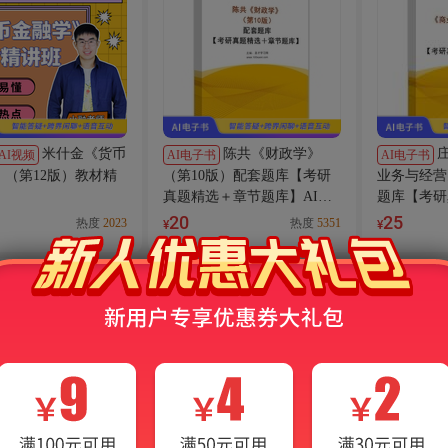
米什金《货币
陈共《财政学》
AI视频
AI电子书
AI电子书
（第10版）配套题库【考研
业务与经营
》（第12版）教材精
真题精选＋章节题库】AI讲
题库【考研
解
题库】AI
20
25
热度
2023
热度
5351
¥
¥