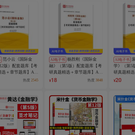
范小云《国际金
杨胜刚《国际金
书
AI电子书
AI电子书
第2版）配套题库【考
融》（第5版）配套题库【考
学》（第5
精选＋章节题库】AI
研真题精选＋章节题库】AI
研真题精选
讲解
讲解
18
20
热度
2545
热度
3848
¥
¥