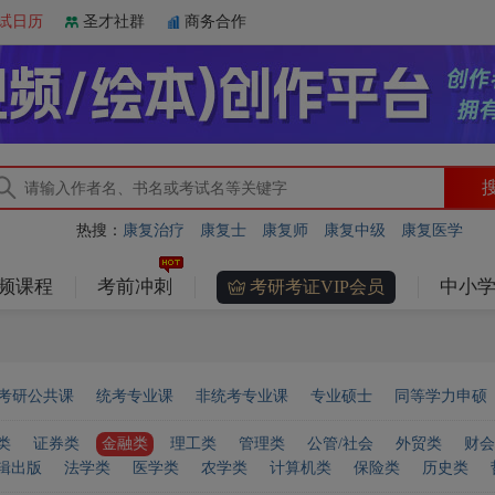
试日历
圣才社群
商务合作
热搜：
康复治疗
康复士
康复师
康复中级
康复医学
频课程
考前冲刺
中小学
考研考证VIP会员
考研公共课
统考专业课
非统考专业课
专业硕士
同等学力申硕
类
证券类
金融类
理工类
管理类
公管/社会
外贸类
财会
辑出版
法学类
医学类
农学类
计算机类
保险类
历史类