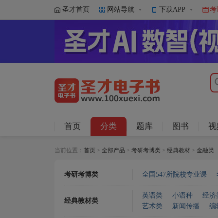
圣才首页
网站导航
下载APP
考
首页
分类
题库
图书
视
当前位置：
首页
>
全部产品
>
考研考博类
>
经典教材
>
金融类
考研考博类
全国547所院校专业课
英语类
小语种
经济
经典教材类
艺术类
新闻传播
编