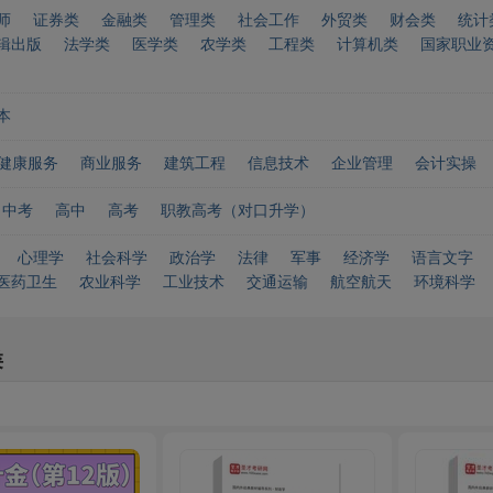
师
证券类
金融类
管理类
社会工作
外贸类
财会类
统计
辑出版
法学类
医学类
农学类
工程类
计算机类
国家职业
本
健康服务
商业服务
建筑工程
信息技术
企业管理
会计实操
中考
高中
高考
职教高考（对口升学）
心理学
社会科学
政治学
法律
军事
经济学
语言文字
医药卫生
农业科学
工业技术
交通运输
航空航天
环境科学
类