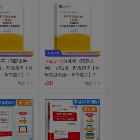
裴平《国际金融
张礼卿《国际金
AI电子书
版）配套题库【考
融》（第2版）配套题库【考
＋章节题库】AI
研真题精选＋章节题库】AI
讲解
20
热度
3755
热度
2131
¥