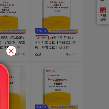
下载
APP
庄毓敏《商业银行
易纲《货币银行
AI电子书
》（第6版）配套
学》配套题库【考研真题精
真题精选＋章节
选＋章节题库】AI讲解
讲解
28
热度
3500
热度
3616
¥