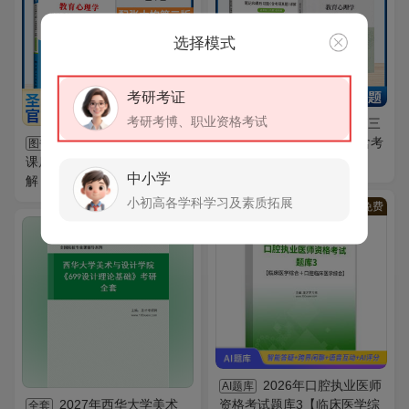
选择模式
考研考证
考研考博、职业资格考试
张大均教育心理学第三
图书
《教育心理学》笔记和
版 教材+笔记和课后习题含考
图书
课后习题（含考研真题）详
研真题详解
中小学
解【适用张大均第3版教材】
小初高各学科学习及素质拓展
VIP
免费
VIP
免费
2026年口腔执业医师
AI题库
2027年西华大学美术
资格考试题库3【临床医学综
全套