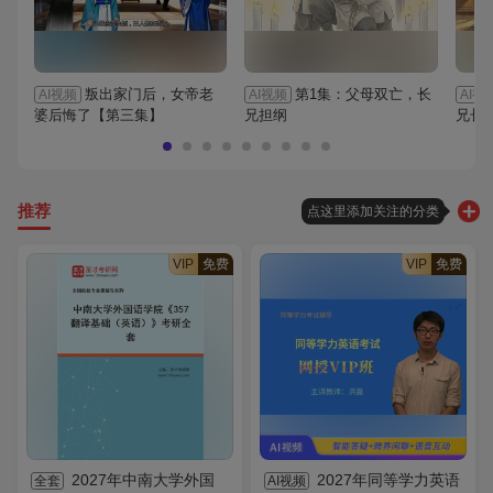
叛出家门后，女帝老
第1集：父母双亡，长
AI视频
AI视频
AI视
婆后悔了【第三集】
兄担纲
兄长
推荐
点这里添加关注的分类
VIP
免费
VIP
免费
2027年中南大学外国
2027年同等学力英语
全套
AI视频