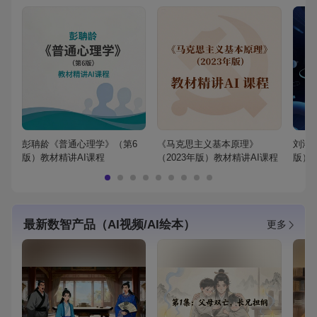
彭聃龄《普通心理学》（第6
《马克思主义基本原理》
刘鸿
版）教材精讲AI课程
（2023年版）教材精讲AI课程
版）
最新数智产品（AI视频/AI绘本）
更多