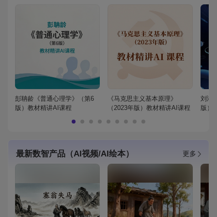
彭聃龄《普通心理学》（第6
《马克思主义基本原理》
刘鸿
版）教材精讲AI课程
（2023年版）教材精讲AI课程
版）
最新数智产品（AI视频/AI绘本）
更多