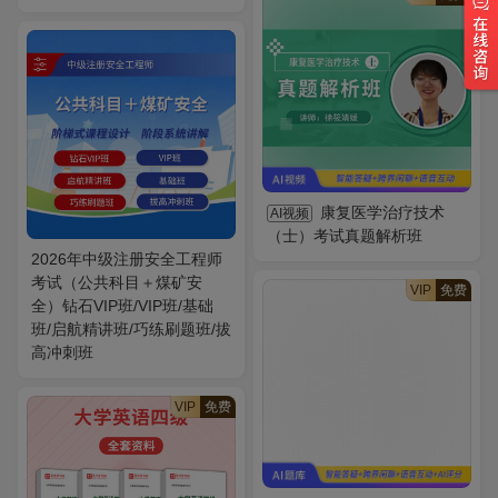
康复医学治疗技术
AI视频
（士）考试真题解析班
2026年中级注册安全工程师
考试（公共科目＋煤矿安
VIP
免费
全）钻石VIP班/VIP班/基础
班/启航精讲班/巧练刷题班/拔
高冲刺班
VIP
免费