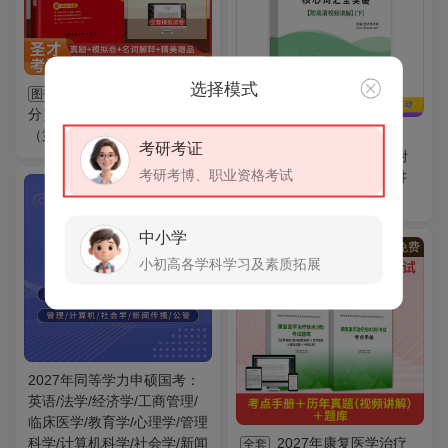
选择模式
西方经济学（微观部
图书
分）考研真题与典型题详解
（第17版）
2027年考研英语
AI电子书
考研考证
（一）核心词汇全突破【附
考研考博、职业资格考试
高清视频讲解】（下）AI讲
解
中小学
VIP
免费
小初高各学科学习及素质拓展
2027年同等学力申硕国考：
英语/法学/经济学/工商管理/
临床医学/教育学/心理学/管理
科学/计算机科学/社会学/新闻
2027年康复医学治疗
全套