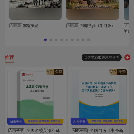
塞翁失马
邯郸学步（学习版）
AI视频
AI视频
AI视
婆后
推荐
点这里添加关注的分类
VIP
免费
VIP
免费
全国名校英汉互译
全国自考《中外新
AI电子书
AI电子书