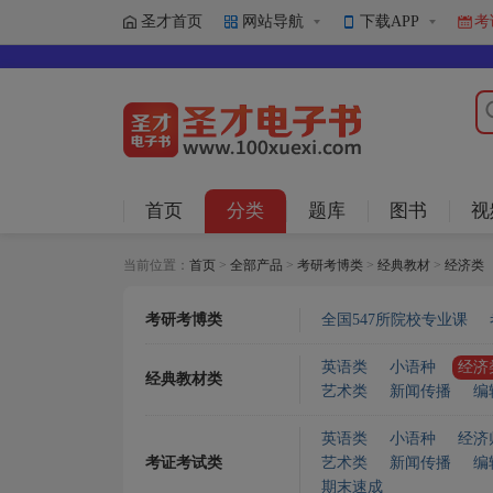
圣才首页
网站导航
下载APP
考
首页
分类
题库
图书
视
当前位置：
首页
>
全部产品
>
考研考博类
>
经典教材
>
经济类
考研考博类
全国547所院校专业课
英语类
小语种
经济
经典教材类
艺术类
新闻传播
编
英语类
小语种
经济
考证考试类
艺术类
新闻传播
编
期末速成