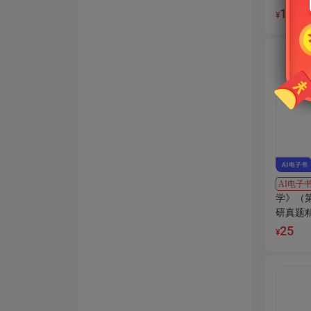
18
¥
AI电子
学》（
研真题
讲解
25
¥