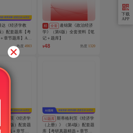
下载
APP
维达《经济学教
逄锦聚《政治经济
精
全套
版）配套题库【考
学》（第6版）全套资料【笔
＋章节题库】AI
记＋题库】
48
热度
4903
热度
1320
¥
蒂格利茨《经济学
斯蒂格利茨《经济学
AI题库
（第4版）配套题
（上册）》（第4版）配套题
题精选＋章节题
库【考研真题精选＋章节题