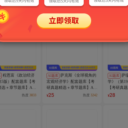
节题库】AI讲解
库】AI讲解
28
26
热度
2040
热度
2204
¥
¥
程恩富《政治经济
萨克斯《全球视角的
萨
书
AI题库
AI题库
第5版）配套题库【考
宏观经济学》配套题库【考
学》（第1
精选＋章节题库】AI
研真题精选＋章节题库】AI
【考研真题
讲解
库】AI讲解
25
28
热度
3833
热度
3242
¥
¥