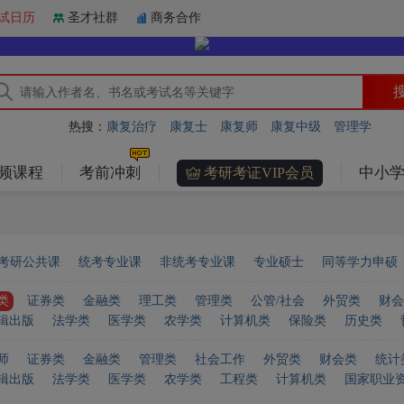
试日历
圣才社群
商务合作
热搜：
康复治疗
康复士
康复师
康复中级
管理学
频课程
考前冲刺
中小学
考研考证VIP会员
考研公共课
统考专业课
非统考专业课
专业硕士
同等学力申硕
类
证券类
金融类
理工类
管理类
公管/社会
外贸类
财会
辑出版
法学类
医学类
农学类
计算机类
保险类
历史类
师
证券类
金融类
管理类
社会工作
外贸类
财会类
统计
辑出版
法学类
医学类
农学类
工程类
计算机类
国家职业