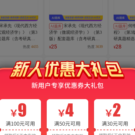
宋承先《现代西方经
宋承先《现代西方经
何
AI题库
AI题库
宏观经济学）》（第3
济学（微观经济学）》（第3
程》（第3
套题库（含考研真
版）配套题库（含考研真
研真题精选
讲解
题）AI讲解
讲解
25
28
热度
4435
热度
3639
¥
¥
逄锦聚《政治经济
张元鹏《微观经济学
斯
书
AI题库
AI题库
第6版）笔记和课后习
（中级教程）》（第2版）配
（下册）》
考研真题）AI讲解
套题库【考研真题精选＋章
库【考研真