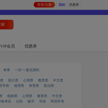
登录/注册
我的
优惠券
VIP会员
优惠券
考博
一对一/复试调剂
类
统计类
心理类
教育类
中文类
哲学类
地理类
体育类
政治类
类
精算师
心理类
教育类
中文类
资格考试
公职
秘书
导游
军招军考