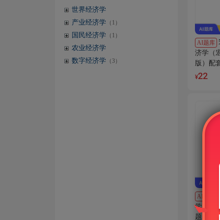
世界经济学
产业经济学
（1）
国民经济学
（1）
AI题库
农业经济学
济学（
数字经济学
（3）
版）配
题）AI
22
¥
AI电子
学》（
题（含