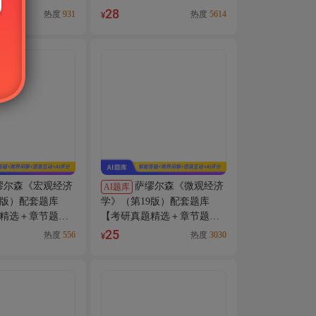
库】AI讲解
28
热度
931
热度
5614
¥
缪尔森《宏观经济
萨缪尔森《微观经济
AI题库
9版）配套题库
学》（第19版）配套题库
精选＋章节题
【考研真题精选＋章节题
库】AI讲解
25
热度
556
热度
3030
¥