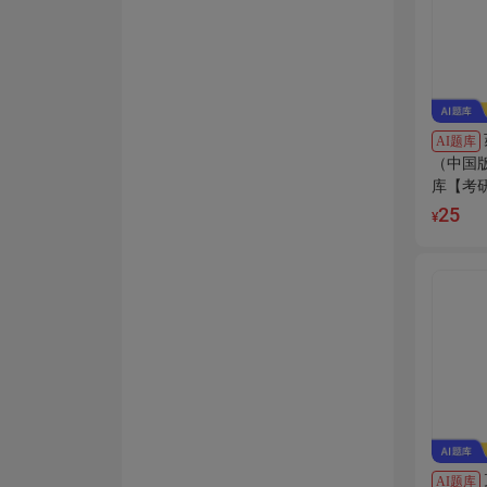
AI题库
（中国
库【考
库】AI
25
¥
AI题库