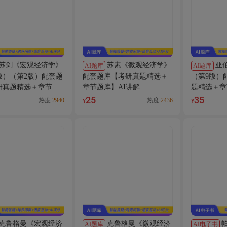
苏剑《宏观经济学》
苏素《微观经济学》
亚
AI题库
AI题库
版）（第2版）配套题
配套题库【考研真题精选＋
（第9版）
研真题精选＋章节题
章节题库】AI讲解
题精选＋章
讲解
25
35
热度
2940
热度
2436
¥
¥
克鲁格曼《宏观经济
克鲁格曼《微观经济
AI题库
AI电子书