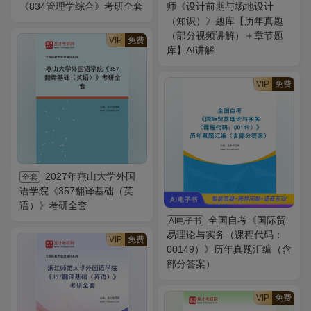
《834管理学综合》考研全套
师《设计前期与场地设计
（知识）》题库【历年真题
（部分视频讲解）＋章节题
VIP
免费
库】AI讲解
VIP
免费
2027年燕山大学外国
全套
语学院《357翻译基础（英
语）》考研全套
全国自考《国际贸
AI电子书
易理论与实务（课程代码：
VIP
免费
00149）》历年真题汇编（含
部分答案）
VIP
免费