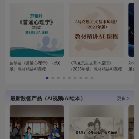
彭聃龄《普通心理学》（第6
《马克思主义基本原理》
刘鸿
版）教材精讲AI课程
（2023年版）教材精讲AI课程
版）
最新数智产品（AI视频/AI绘本）
更多