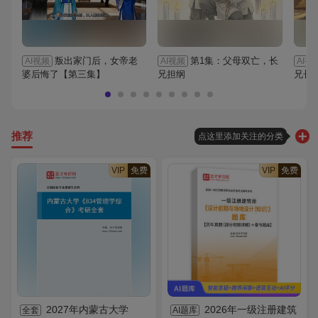
叛出家门后，女帝老
第1集：父母双亡，长
AI视频
AI视频
AI视
婆后悔了【第三集】
兄担纲
兄长
推荐
点这里添加关注的分类
VIP
免费
VIP
免费
2027年内蒙古大学
2026年一级注册建筑
全套
AI题库