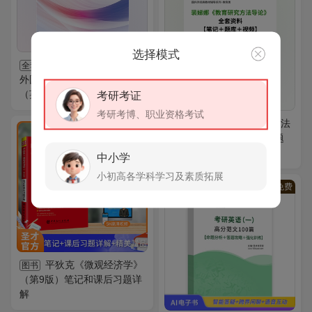
选择模式
2027年浙江师范大学
全套
外国语学院《357翻译基础
（英语）》考研全套
考研考证
考研考博、职业资格考试
裴娣娜《教育研究方法
全套
导论》全套资料【笔记＋题
库＋视频】
中小学
小初高各学科学习及素质拓展
VIP
免费
平狄克《微观经济学》
图书
（第9版）笔记和课后习题详
解