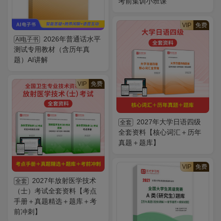
考前集训小班课
VIP
免费
2026年普通话水平
AI电子书
测试专用教材（含历年真
题）AI讲解
VIP
免费
2027年大学日语四级
全套
全套资料【核心词汇＋历年
真题＋题库】
VIP
免费
2027年放射医学技术
全套
（士）考试全套资料【考点
手册＋真题精选＋题库＋考
前冲刺】