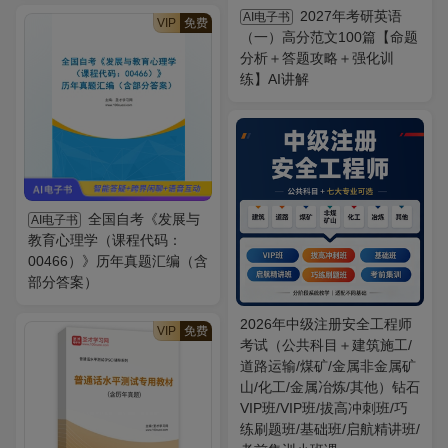
2027年考研英语
AI电子书
VIP
免费
（一）高分范文100篇【命题
分析＋答题攻略＋强化训
练】AI讲解
全国自考《发展与
AI电子书
教育心理学（课程代码：
00466）》历年真题汇编（含
部分答案）
2026年中级注册安全工程师
VIP
免费
考试（公共科目＋建筑施工/
道路运输/煤矿/金属非金属矿
山/化工/金属冶炼/其他）钻石
VIP班/VIP班/拔高冲刺班/巧
练刷题班/基础班/启航精讲班/