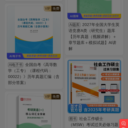
VIP
免费
2027年全国大学生英
AI题库
语竞赛A类（研究生）题库
【历年真题（视频讲解）＋
章节题库＋模拟试题】AI讲
解
全国自考《高等数
AI电子书
学（工专）（课程代码：
00022）》历年真题汇编（含
部分答案）
VIP
免费
社会工作硕士
图书
（MSW）考试过关必做习题