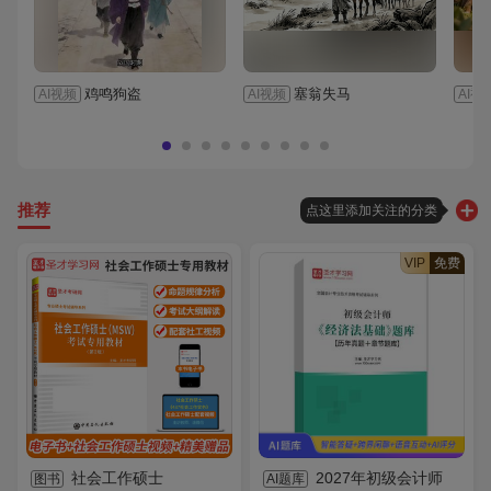
鸡鸣狗盗
塞翁失马
AI视频
AI视频
AI视
推荐
点这里添加关注的分类
VIP
免费
社会工作硕士
2027年初级会计师
图书
AI题库