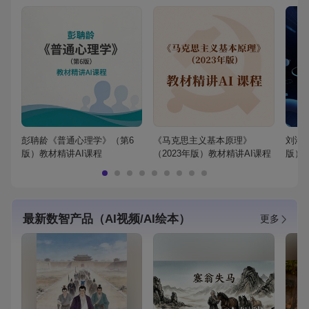
彭聃龄《普通心理学》（第6
《马克思主义基本原理》
刘鸿
版）教材精讲AI课程
（2023年版）教材精讲AI课程
版）
最新数智产品（AI视频/AI绘本）
更多