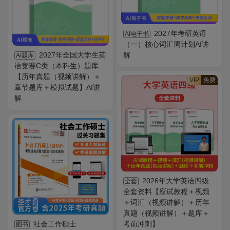
2027年考研英语
AI电子书
（一）核心词汇周计划AI讲
2027年全国大学生英
解
AI题库
语竞赛C类（本科生）题库
【历年真题（视频讲解）＋
VIP
免费
章节题库＋模拟试题】AI讲
解
2026年大学英语四级
全套
全套资料【应试教程＋视频
＋词汇（视频讲解）＋历年
真题（视频讲解）＋题库＋
社会工作硕士
考前冲刺】
图书