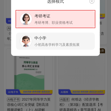
选择模式
考研考证
考研考博、职业资格考试
全国自考《中外新
AI电子书
2027年初级会计师
闻作品研究（课程代码：
AI题库
《初级会计实务》题库【历
00661）》历年真题汇编（含
中小学
年真题＋章节题库】AI讲解
部分答案）
小初高各学科学习及素质拓展
VIP
免费
VIP
免费
2027年同等学力英
何维达《经济学教
AI电子书
AI题库
语核心词汇全突破【附高清
程》（第3版）配套题库【考
视频讲解】（上）AI讲解
研真题精选＋章节题库】AI