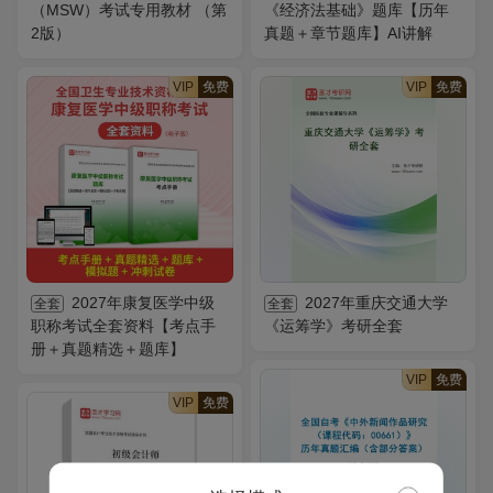
（MSW）考试专用教材 （第
《经济法基础》题库【历年
2版）
真题＋章节题库】AI讲解
VIP
免费
VIP
免费
2027年康复医学中级
2027年重庆交通大学
全套
全套
职称考试全套资料【考点手
《运筹学》考研全套
册＋真题精选＋题库】
VIP
免费
VIP
免费