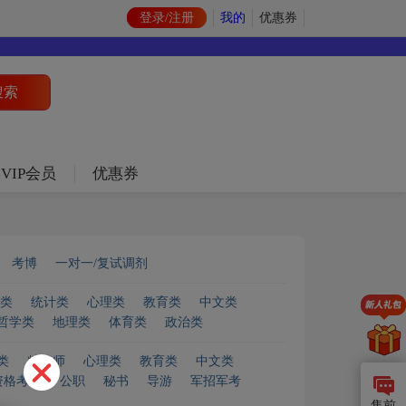
登录/注册
我的
优惠券
VIP会员
优惠券
考博
一对一/复试调剂
类
统计类
心理类
教育类
中文类
哲学类
地理类
体育类
政治类
类
精算师
心理类
教育类
中文类
资格考试
公职
秘书
导游
军招军考
售前