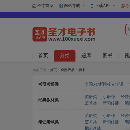
圣才首页
网站导航
下载APP
考
首页
分类
题库
图书
视
当前位置：
首页
>
全部产品
>
初中
考研考博类
全国547所院校专业课
英语类
小语种
经济
经典教材类
艺术类
新闻传播
编
英语类
小语种
经济
考证考试类
艺术类
新闻传播
编
期末速成