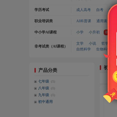
学历考试
成人高考
自考
专升
职业培训类
AI科普课
通用素质
中小学AI课程
小学
小升初
初中
文学
小说
哲学宗教
非考试类（AI课程）
自然科学
生物科学
初中
产品分类
七年级
（1）
八年级
（1）
九年级
（1）
初中通用