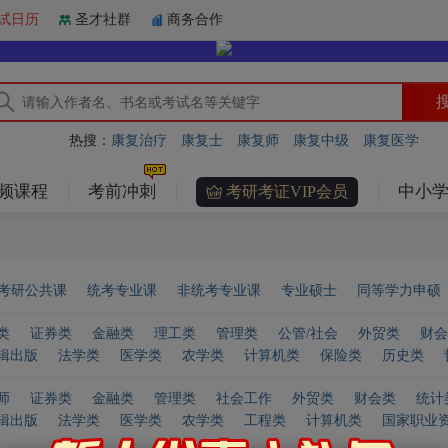
试日历
圣才社群
商务合作
热搜：
康复治疗
康复士
康复师
康复中级
康复医学
频课程
考前冲刺
中小学
考研考证VIP会员
考研公共课
统考专业课
非统考专业课
专业硕士
同等学力申硕
类
证券类
金融类
理工类
管理类
公管/社会
外贸类
财会
辑出版
法学类
医学类
农学类
计算机类
保险类
历史类
师
证券类
金融类
管理类
社会工作
外贸类
财会类
统计
辑出版
法学类
医学类
农学类
工程类
计算机类
国家职业