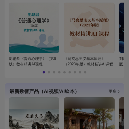
彭聃龄《普通心理学》（第6
《马克思主义基本原理》
刘鸿
版）教材精讲AI课程
（2023年版）教材精讲AI课程
版）
最新数智产品（AI视频/AI绘本）
更多