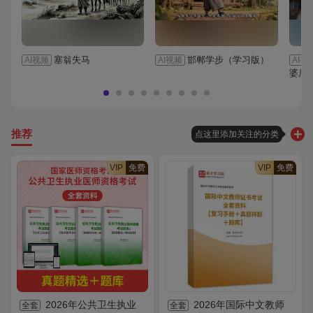
塞翁失马
邯郸学步（学习版）
AI视频
AI视频
AI视
婆后
推荐
点这里添加关注的分类
VIP
免费
VIP
免费
2026年公共卫生执业
2026年国际中文教师
全套
全套