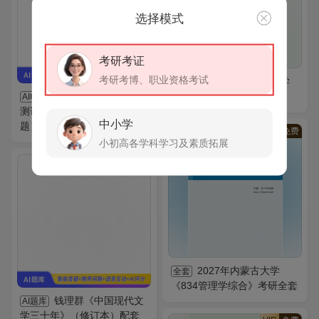
选择模式
考研考证
考研考博、职业资格考试
2027年重庆交通大学
全套
2026年普通话水平
《运筹学》考研全套
AI电子书
测试专用教材（含历年真
中小学
题）AI讲解
VIP
免费
小初高各学科学习及素质拓展
VIP
免费
2027年内蒙古大学
全套
《834管理学综合》考研全套
钱理群《中国现代文
AI题库
学三十年》（修订本）配套