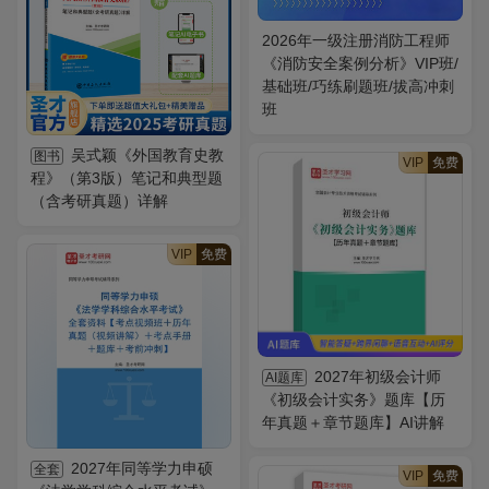
2026年一级注册消防工程师
《消防安全案例分析》VIP班/
基础班/巧练刷题班/拔高冲刺
班
吴式颖《外国教育史教
图书
VIP
免费
程》（第3版）笔记和典型题
（含考研真题）详解
VIP
免费
2027年初级会计师
AI题库
《初级会计实务》题库【历
年真题＋章节题库】AI讲解
2027年同等学力申硕
全套
VIP
免费