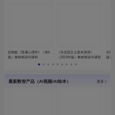
彭聃龄《普通心理学》（第6
《马克思主义基本原理》
刘鸿
版）教材精讲AI课程
（2023年版）教材精讲AI课程
版）
最新数智产品（AI视频/AI绘本）
更多