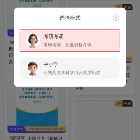
VIP
免费
选择模式
考研考证
全国自考《政治学
AI电子书
考研考博、职业资格考试
概论（课程代码：00312）》
历年真题汇编（含部分答
案）
中小学
2026年口腔执业医师
AI题库
小初高各学科学习及素质拓展
资格考试题库3【临床医学综
VIP
免费
合＋口腔临床医学综合】AI
讲解
VIP
免费
全国自考《机械设
AI电子书