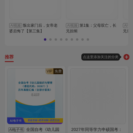
叛出家门后，女帝老
第1集：父母双亡，长
AI视频
AI视频
AI视
婆后悔了【第三集】
兄担纲
兄长
推荐
点这里添加关注的分类
VIP
免费
全国自考《幼儿园
2027年同等学力申硕国考：
AI电子书