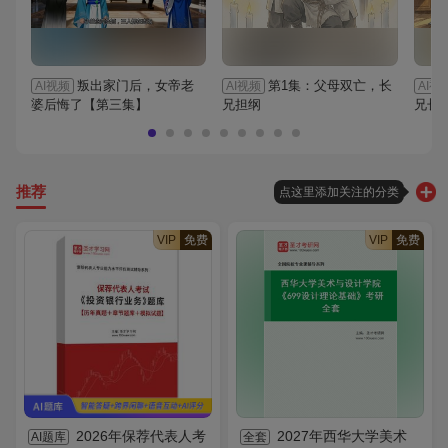
叛出家门后，女帝老
第1集：父母双亡，长
AI视频
AI视频
AI视
婆后悔了【第三集】
兄担纲
兄长
推荐
点这里添加关注的分类
VIP
免费
VIP
免费
2026年保荐代表人考
2027年西华大学美术
AI题库
全套