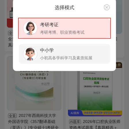
选择模式
考研考证
考研考博、职业资格考试
2027年大学日语四级
全套
全套资料【核心词汇＋历年
2027年燕山大学外国
全套
真题＋题库】
语学院《357翻译基础（英
中小学
语）》考研全套
小初高各学科学习及素质拓展
VIP
免费
VIP
免费
2027年西南科技大学
全套
外国语学院《357翻译基础
2026年口腔执业医师
AI题库
（英语）》[专业硕士]考研全
资格考试题库【真题精选＋