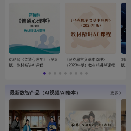
彭聃龄《普通心理学》（第6
《马克思主义基本原理》
刘鸿
版）教材精讲AI课程
（2023年版）教材精讲AI课程
版）
最新数智产品（AI视频/AI绘本）
更多