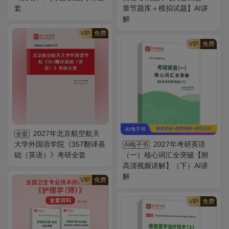
套
章节题库＋模拟试题】AI讲
解
VIP
免费
VIP
免费
2027年北京航空航天
全套
大学外国语学院《357翻译基
2027年考研英语
AI电子书
础（英语）》考研全套
（一）核心词汇全突破【附
高清视频讲解】（下）AI讲
解
VIP
免费
VIP
免费