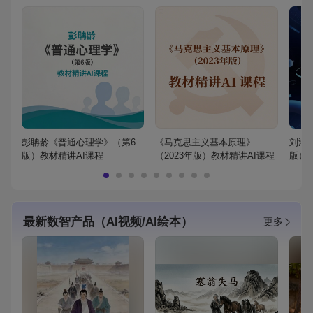
彭聃龄《普通心理学》（第6
《马克思主义基本原理》
刘鸿
版）教材精讲AI课程
（2023年版）教材精讲AI课程
版）
最新数智产品（AI视频/AI绘本）
更多