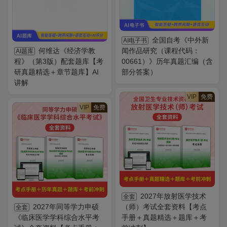
全国自考《中外新
AI电子书
何维达《经济学教
闻作品研究（课程代码：
AI题库
程》（第3版）配套题库【考
00661）》历年真题汇编（含
研真题精选＋章节题库】AI
部分答案）
讲解
VIP
免费
VIP
免费
2027年放射医学技术
全套
2027年同等学力申硕
（师）考试全套资料【考点
全套
《临床医学学科综合水平考
手册＋真题精选＋题库＋考