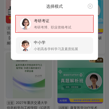
选择模式
考研考证
考研考博、职业资格考试
2027年康复医学治疗
全套
技术（师）考试全套资料
【考点手册＋历年真题（视
2027年同等学力申硕
AI视频
中小学
频讲解）＋题库】
《法学学科综合水平考试》
考前冲刺班
小初高各学科学习及素质拓展
VIP
免费
VIP
免费
2027年重庆交通大学
全套
信息科学与工程学院《C语言
康复医学治疗技术
AI视频