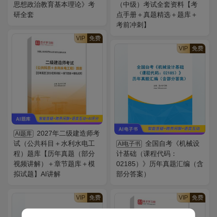
思想政治教育基本理论》考
（中级）考试全套资料【考
研全套
点手册＋真题精选＋题库＋
考前冲刺】
VIP
免费
VIP
免费
2027年二级建造师考
AI题库
试（公共科目＋水利水电工
全国自考《机械设
AI电子书
程）题库【历年真题（部分
计基础（课程代码：
视频讲解）＋章节题库＋模
02185）》历年真题汇编（含
拟试题】AI讲解
部分答案）
VIP
免费
VIP
免费