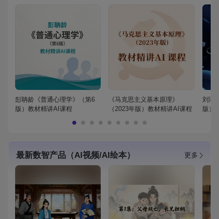
彭聃龄《普通心理学》（第6
《马克思主义基本原理》
刘鸿
版）教材精讲AI课程
（2023年版）教材精讲AI课程
版）
最新数智产品（AI视频/AI绘本）
更多