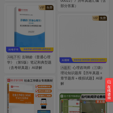
00022）》历年真题汇编（含
部分答案）
VIP
免费
VIP
免费
彭聃龄《普通心理
AI电子书
学》（第5版）笔记和典型题
（含考研真题）AI讲解
心理咨询师（三级）
AI题库
理论知识题库【历年真题＋
章节题库＋模拟试题】AI讲
解