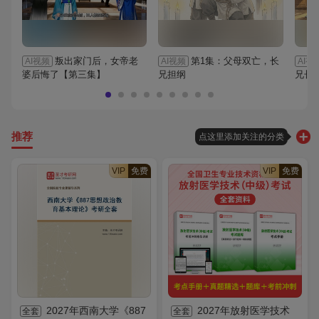
叛出家门后，女帝老
第1集：父母双亡，长
AI视频
AI视频
AI视
婆后悔了【第三集】
兄担纲
兄长
推荐
点这里添加关注的分类
VIP
免费
VIP
免费
2027年西南大学《887
2027年放射医学技术
全套
全套