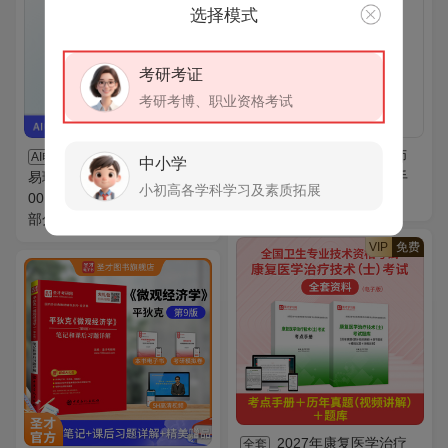
选择模式
考研考证
考研考博、职业资格考试
全国自考《国际贸
2026年国际中文教师
AI电子书
全套
中小学
易理论与实务（课程代码：
证书考试全套资料【复习手
小初高各学科学习及素质拓展
00149）》历年真题汇编（含
册＋真题样题＋题库】
部分答案）
VIP
免费
2027年康复医学治疗
全套