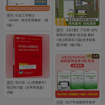
社会工作硕士
图书
（MSW）考试专用教材 （第
2版）
【全2册】丁法章 当代
图书
新闻评论教程 第五版 教材
+笔记和课后习题(含考研真
题)详解（修订版）
VIP
免费
郑日昌《心理测量学》
图书
笔记和习题（含考研真题）
详解
2027年放射医学技术
全套