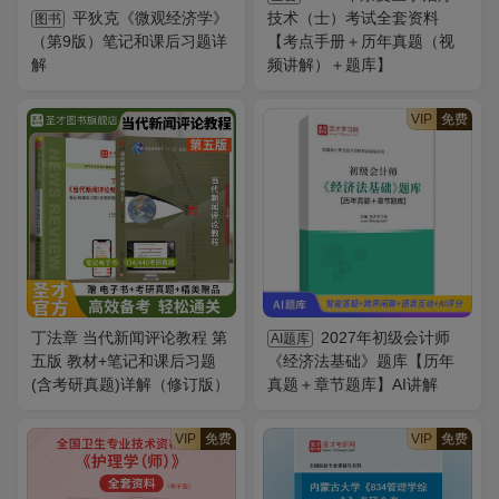
平狄克《微观经济学》
技术（士）考试全套资料
图书
（第9版）笔记和课后习题详
【考点手册＋历年真题（视
解
频讲解）＋题库】
VIP
免费
丁法章 当代新闻评论教程 第
2027年初级会计师
AI题库
五版 教材+笔记和课后习题
《经济法基础》题库【历年
(含考研真题)详解（修订版）
真题＋章节题库】AI讲解
VIP
免费
VIP
免费