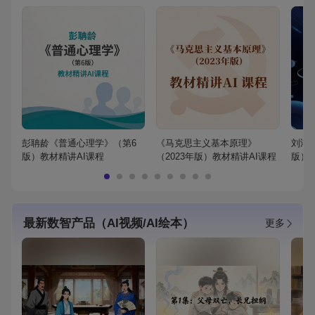
彭聃龄《普通心理学》（第6
《马克思主义基本原理》
刘鸿
版）教材精讲AI课程
（2023年版）教材精讲AI课程
版）
最新数智产品（AI视频/AI绘本）
更多