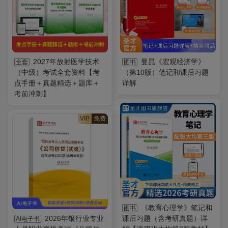
2027年放射医学技术
曼昆《宏观经济学》
全套
图书
（中级）考试全套资料【考
（第10版）笔记和课后习题
点手册＋真题精选＋题库＋
详解
考前冲刺】
VIP
免费
《教育心理学》笔记和
图书
2026年银行业专业
课后习题（含考研真题）详
AI电子书