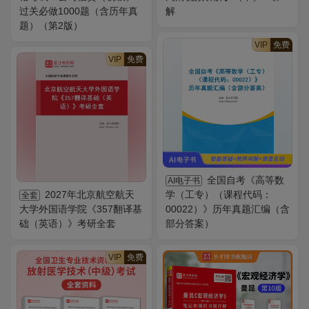
过关必做1000题（含历年真
解
题）（第2版）
VIP
免费
VIP
免费
全国自考《高等数
AI电子书
2027年北京航空航天
学（工专）（课程代码：
全套
大学外国语学院《357翻译基
00022）》历年真题汇编（含
础（英语）》考研全套
部分答案）
VIP
免费