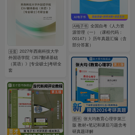
全国自考《人力资
AI电子书
源管理（一）（课程代码：
00147）》历年真题汇编（含
部分答案）
2027年西南科技大学
全套
外国语学院《357翻译基础
（英语）》[专业硕士]考研全
套
张大均教育心理学第三
图书
版 教材+笔记和课后习题含考
研真题详解