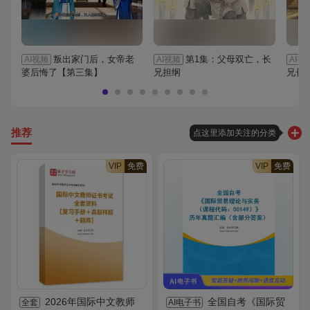
叛出家门后，女帝老
第1集：父母双亡，长
AI视频
AI视频
AI视
婆后悔了【第三集】
兄担纲
兄长
推荐
点这里添加关注的分类
VIP
免费
VIP
免费
2026年国际中文教师
全国自考《国际贸
全套
AI电子书