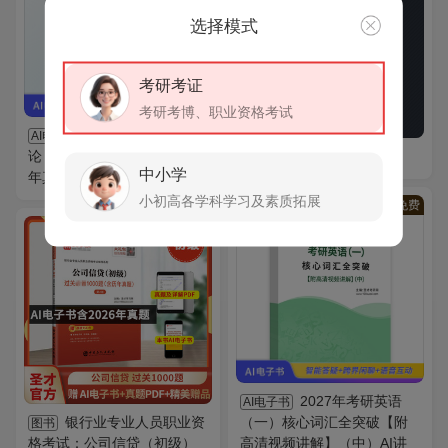
选择模式
考研考证
考研考博、职业资格考试
全国自考《通信概
AI电子书
论（课程代码：04742）》历
圣才终身VIP会员
中小学
年真题汇编（含部分答案）
小初高各学科学习及素质拓展
VIP
免费
2027年考研英语
AI电子书
银行业专业人员职业资
（一）核心词汇全突破【附
图书
格考试：公司信贷（初级）
高清视频讲解】（中）AI讲