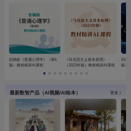
彭聃龄《普通心理学》（第6
《马克思主义基本原理》
刘鸿
版）教材精讲AI课程
（2023年版）教材精讲AI课程
版）
最新数智产品（AI视频/AI绘本）
更多