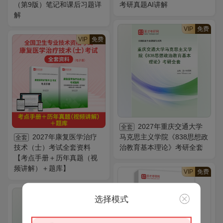
（第9版）笔记和课后习题详
考研真题AI讲解
解
VIP
免费
VIP
免费
2027年重庆交通大学
全套
2027年康复医学治疗
马克思主义学院《838思想政
全套
技术（士）考试全套资料
治教育基本理论》考研全套
【考点手册＋历年真题（视
频讲解）＋题库】
VIP
免费
VIP
免费
选择模式