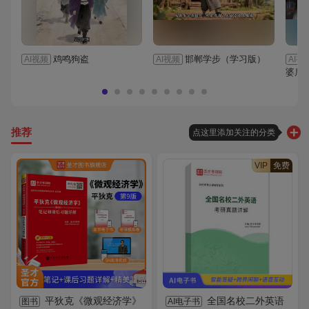
鸡鸣狗盗
邯郸学步（学习版）
AI视频
AI视频
AI视
婆后
推荐
点这里添加关注的分类
VIP
免费
平狄克《微观经济学》
全国名校二外英语
图书
AI电子书