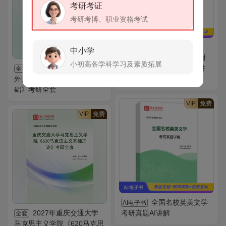
考研考证
考研考博、职业资格考试
2027年考研英语
AI电子书
中小学
（一）核心词汇全突破【附
小初高各学科学习及素质拓展
2027年河南科技大学
高清视频讲解】（下）AI讲
全套
外国语学院《357英语翻译基
解
础》考研全套
VIP
免费
VIP
免费
全国名校英美文学
AI电子书
2027年重庆交通大学
考研真题AI讲解
全套
马克思主义学院《620马克思