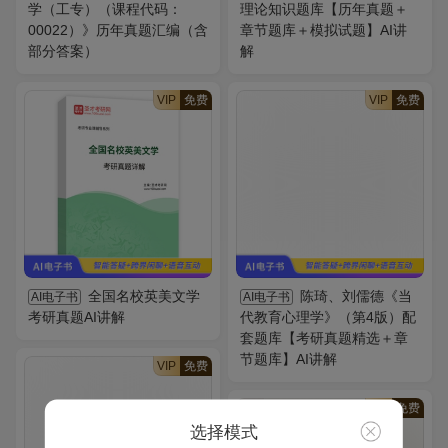
学（工专）（课程代码：
理论知识题库【历年真题＋
00022）》历年真题汇编（含
章节题库＋模拟试题】AI讲
部分答案）
解
VIP
免费
VIP
免费
全国名校英美文学
陈琦、刘儒德《当
AI电子书
AI电子书
考研真题AI讲解
代教育心理学》（第4版）配
套题库【考研真题精选＋章
节题库】AI讲解
VIP
免费
VIP
免费
选择模式