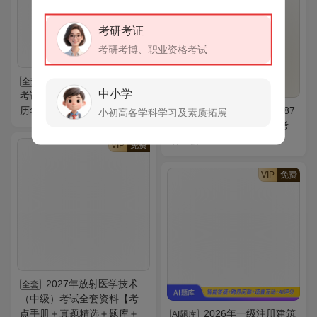
考研考证
考研考博、职业资格考试
2027年护理学（师）
全套
中小学
考试全套资料【考点手册＋
历年真题＋题库】
2027年西南大学《887
全套
小初高各学科学习及素质拓展
思想政治教育基本理论》考
研全套
VIP
免费
VIP
免费
2027年放射医学技术
全套
（中级）考试全套资料【考
点手册＋真题精选＋题库＋
2026年一级注册建筑
AI题库