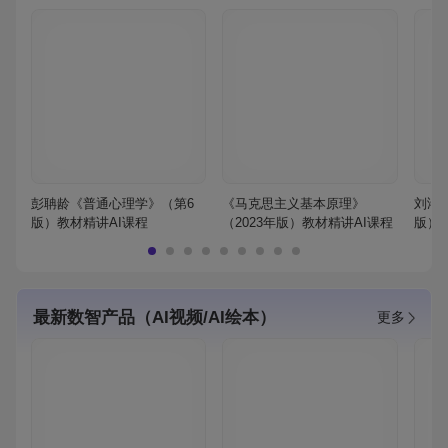
彭聃龄《普通心理学》（第6
《马克思主义基本原理》
刘鸿
版）教材精讲AI课程
（2023年版）教材精讲AI课程
版）
最新数智产品（AI视频/AI绘本）
更多