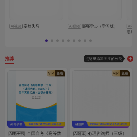
塞翁失马
邯郸学步（学习版）
AI视频
AI视频
AI视
婆后
推荐
点这里添加关注的分类
VIP
免费
VIP
免费
全国自考《高等数
心理咨询师（三级）
AI电子书
AI题库